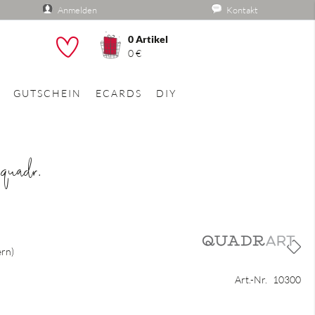
Anmelden
Kontakt
0
Artikel
he
0 €
GUTSCHEIN
ECARDS
DIY
 quadr.
ern
Art.-Nr.
10300