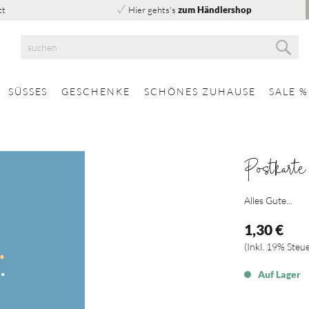
tt
Hier gehts's
zum Händlershop
Suc
Suche
SÜSSES
GESCHENKE
SCHÖNES ZUHAUSE
SALE %
Postkarte
Alles Gute...
1,30 €
Inkl. 19% Steu
Auf Lager