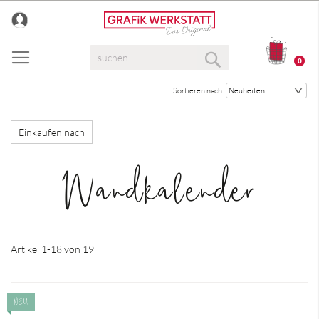
Direkt
zum
Inhalt
Suche
0
Suche
Sortieren nach
Einkaufen nach
Wandkalender
Artikel
1
-
18
von
19
NEU