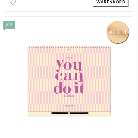
WARENKORB
NEU
VEREDELT