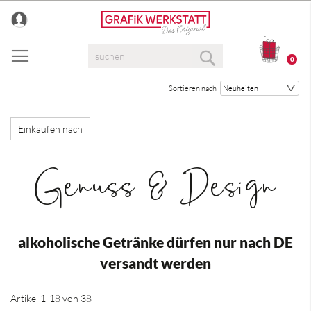
Direkt
zum
Inhalt
Suche
0
Suche
Sortieren nach
Einkaufen nach
Genuss & Design
alkoholische Getränke dürfen nur nach DE
versandt werden
Artikel
1
-
18
von
38