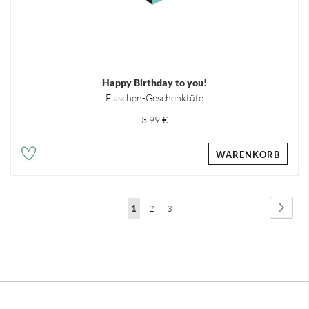
Happy Birthday to you!
Flaschen-Geschenktüte
3,99 €
WARENKORB
Seite
Seite
Weit
Sie
Seite
Seite
1
2
3
lesen
gerade
Seite