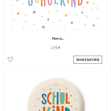
Hurra...
2,95 €
WARENKORB