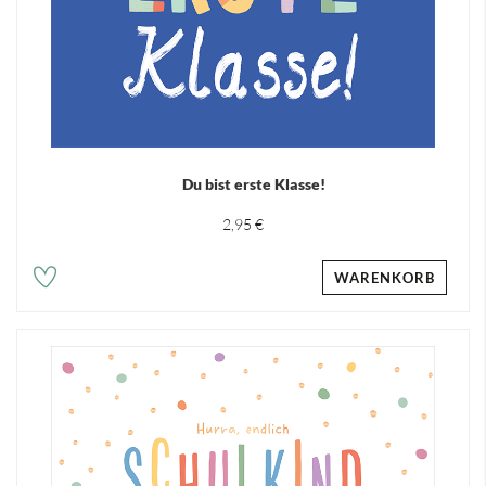
Du bist erste Klasse!
2,95 €
WARENKORB