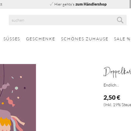
tt
Hier gehts's
zum Händlershop
Suc
Suche
SÜSSES
GESCHENKE
SCHÖNES ZUHAUSE
SALE %
Doppelkar
Endlich...
2,50 €
Inkl. 19% Steu