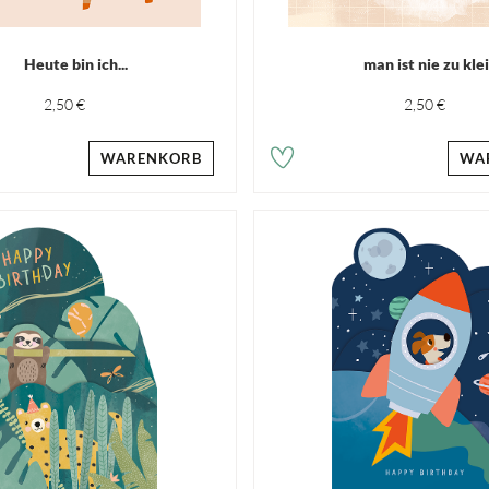
Heute bin ich...
man ist nie zu klein
2,50 €
2,50 €
WARENKORB
WA