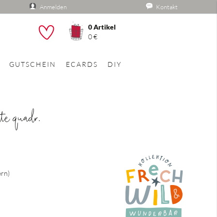
Anmelden
Kontakt
0
Artikel
he
0 €
GUTSCHEIN
ECARDS
DIY
te quadr.
ern