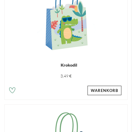
Krokodil
3,49 €
WARENKORB