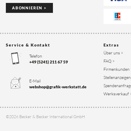
ABONNIEREN >
Service & Kontakt
Extras
Über uns >
Telefon
FAQ >
+49 (5241) 211 67 59
Firmenkunden 
Stellenanzeigen
E-Mail
Spendenanfrag
webshop@grafik-werkstatt.de
Werksverkauf 
©2026 Becker & Becker International GmbH