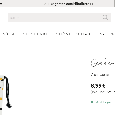
tt
Hier gehts's
zum Händlershop
Suc
Suche
SÜSSES
GESCHENKE
SCHÖNES ZUHAUSE
SALE %
Geschen
Glückwunsch
8,99 €
Inkl. 19% Steu
Auf Lager