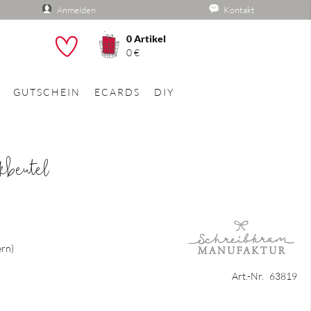
Anmelden
Kontakt
0
Artikel
he
0 €
GUTSCHEIN
ECARDS
DIY
kbeutel
ern
Art.-Nr.
63819