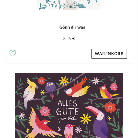
Gönn dir was
3,49 €
WARENKORB