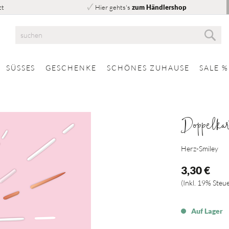
tt
Hier gehts's
zum Händlershop
Suc
Suche
SÜSSES
GESCHENKE
SCHÖNES ZUHAUSE
SALE %
Doppelkar
Herz-Smiley
3,30 €
Inkl. 19% Steu
Auf Lager