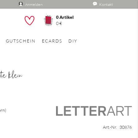
Anmelden
Kontakt
0
Artikel
he
0 €
GUTSCHEIN
ECARDS
DIY
te klein
ern
Art.-Nr.
30876