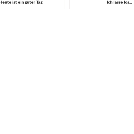
Heute ist ein guter Tag
Ich lasse los...
2,50 €
4,99 €
7,95 €
WARENKORB
WA
Hohe Qualität
Nur die besten Materialien werden mit viel Liebe
zum Detail verarbeitet.