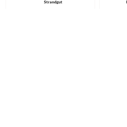
Strandgut
7,95 €
WARENKORB
100 % eigene Designs
Unser erfahrenes Kreativ-Team entwirft jedes
einzelne Motiv selbst.