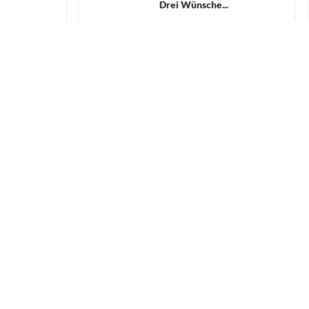
Drei Wünsche...
14,99 €
RENKORB
WARENKORB
Schnelle Lieferung
Wir versenden die Waren in der Regel innerhalb
von 2-3 Werktagen