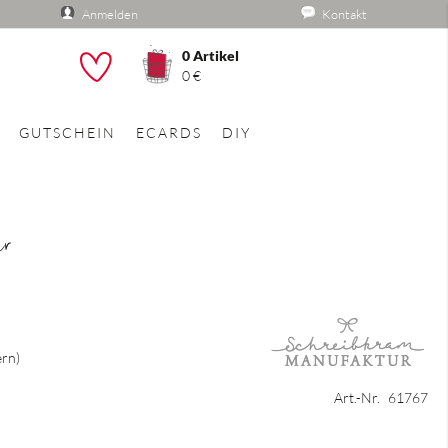
Anmelden
Kontakt
0
Artikel
he
0 €
GUTSCHEIN
ECARDS
DIY
er
ern
Art.-Nr.
61767