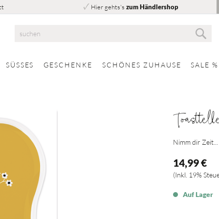
tt
Hier gehts's
zum Händlershop
Suc
Suche
SÜSSES
GESCHENKE
SCHÖNES ZUHAUSE
SALE %
Toasttell
Nimm dir Zeit...
14,99 €
Inkl. 19% Steu
Auf Lager