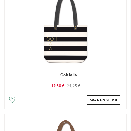
Ooh la la
12,50 €
24,95 €
WARENKORB