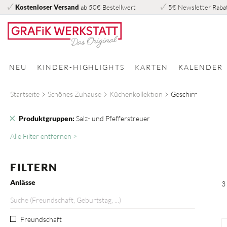
Kostenloser Versand
ab 50€ Bestellwert
5€ Newsletter Raba
Direkt
zum
Inhalt
NEU
KINDER-HIGHLIGHTS
KARTEN
KALENDER
Startseite
Schönes Zuhause
Küchenkollektion
Geschirr
Dies
Produktgruppen
Salz- und Pfefferstreuer
entfernen
Alle Filter entfernen >
FILTERN
Anlässe
3
Freundschaft