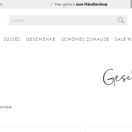
tt
Hier gehts's
zum Händlershop
Suc
Suche
SÜSSES
GESCHENKE
SCHÖNES ZUHAUSE
SALE %
Gesc
Artikel