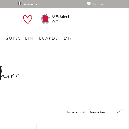
Anmelden
Kontakt
0
Artikel
he
0 €
GUTSCHEIN
ECARDS
DIY
hirr
Sortieren nach