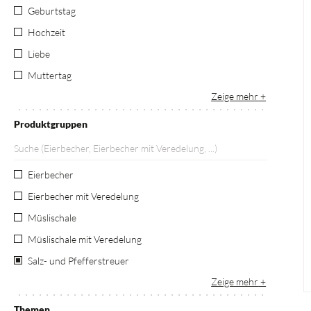
Geburtstag
Hochzeit
Liebe
Muttertag
Zeige mehr
Produktgruppen
Eierbecher
Eierbecher mit Veredelung
Müslischale
Müslischale mit Veredelung
Salz- und Pfefferstreuer
Zeige mehr
Themen