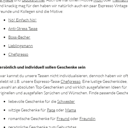
nd knackig mag für den haben wir natürlich auch ein paar Espresso Vintage
reunde und Kollegen sind die Motive:
Nö! Einfach Nö!
Anti-Stress Tasse
Boss-Becher
Lieblingsmann
Chefpresso
ersönlich und individuell sollen Geschenke sein
war kannst du unsere Tassen nicht individualisieren, dennoch haben wir o
eliebt ist z.B. unsere Espresso-Tasse
Chefpresso
. Eine lustige Geschenkidee,
uswahl an absoluten Top-Geschenken und wirklich ausgefallenen Ideen für 
riginellen und ausgefallen Sprüchen und Wünschen. Finde passende Gesche
liebevolle Geschenke für die
Schwester
witzige Geschenke für
Papa
oder
Mama
romantische Geschenke für
Freund
oder
Freundin
persönliche Geschenke zum
Geburtstag