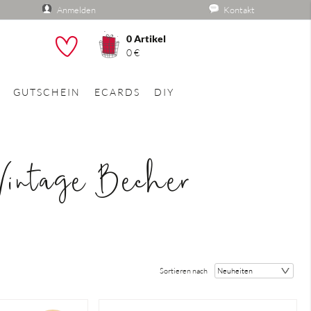
Anmelden
Kontakt
0
Artikel
he
0 €
GUTSCHEIN
ECARDS
DIY
Vintage Becher
Sortieren nach