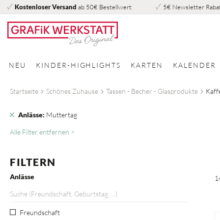
Kostenloser Versand
ab 50€ Bestellwert
5€ Newsletter Raba
Direkt
zum
Inhalt
NEU
KINDER-HIGHLIGHTS
KARTEN
KALENDER
Startseite
Schönes Zuhause
Tassen - Becher - Glasprodukte
Kaff
Dies
Anlässe
Muttertag
entfernen
Alle Filter entfernen >
FILTERN
Anlässe
1
Freundschaft