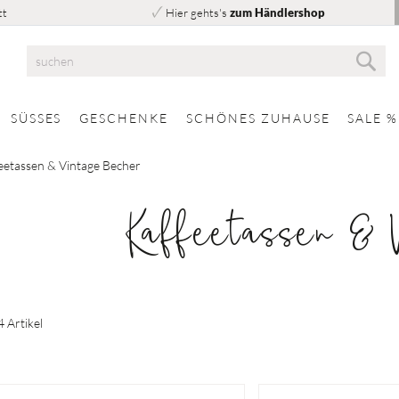
tt
Hier gehts's
zum Händlershop
Suc
Suche
SÜSSES
GESCHENKE
SCHÖNES ZUHAUSE
SALE %
eetassen & Vintage Becher
Kaffeetassen & 
4
Artikel