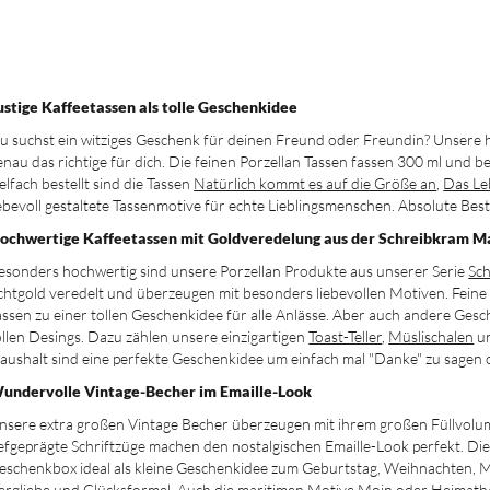
ustige Kaffeetassen als tolle Geschenkidee
u suchst ein witziges Geschenk für deinen Freund oder Freundin? Unsere
enau das richtige für dich. Die feinen Porzellan Tassen fassen 300 ml und 
ielfach bestellt sind die Tassen
Natürlich kommt es auf die Größe an
,
Das Leb
iebevoll gestaltete Tassenmotive für echte Lieblingsmenschen. Absolute Best
ochwertige Kaffeetassen mit Goldveredelung aus der Schreibkram M
esonders hochwertig sind unsere Porzellan Produkte aus unserer Serie
Sc
chtgold veredelt und überzeugen mit besonders liebevollen Motiven. Feine
assen zu einer tollen Geschenkidee für alle Anlässe. Aber auch andere Ge
ollen Desings. Dazu zählen unsere einzigartigen
Toast-Teller
,
Müslischalen
u
aushalt sind eine perfekte Geschenkidee um einfach mal "Danke" zu sagen
undervolle Vintage-Becher im Emaille-Look
nsere extra großen Vintage Becher überzeugen mit ihrem großen Füllvol
iefgeprägte Schriftzüge machen den nostalgischen Emaille-Look perfekt. Die
eschenkbox ideal als kleine Geschenkidee zum Geburtstag, Weihnachten, Mu
ergliebe
und
Glücksformel
. Auch die maritimen Motive
Moin
oder
Heimath