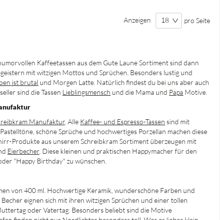
Anzeigen
pro Seite
 humorvollen Kaffeetassen aus dem Gute Laune Sortiment sind dann
begeistern mit witzigen Mottos und Sprüchen. Besonders lustig und
en ist brutal
und
Morgen Latte
. Natürlich findest du bei uns aber auch
seller sind die Tassen
Lieblingsmensch
und die
Mama
und
Papa
Motive.
anufaktur
hreibkram Manufaktu
r
. Alle
Kaffee- und Espresso-Tassen
sind mit
 Pastelltöne, schöne Sprüche und hochwertiges Porzellan machen diese
schirr-Produkte aus unserem Schreibkram Sortiment überzeugen mit
nd
Eierbecher
. Diese kleinen und praktischen Happymacher für den
 oder "Happy Birthday" zu wünschen.
umen von 400 ml. Hochwertige Keramik, wunderschöne Farben und
 Becher eignen sich mit ihren witzigen Sprüchen und einer tollen
ttertag oder Vatertag. Besonders beliebt sind die Motive
afen
finden nicht nur Nordlichter besonders toll. Wer es lieber klein