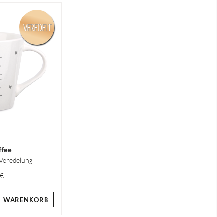
VEREDELT
ffee
 Veredelung
 €
WARENKORB