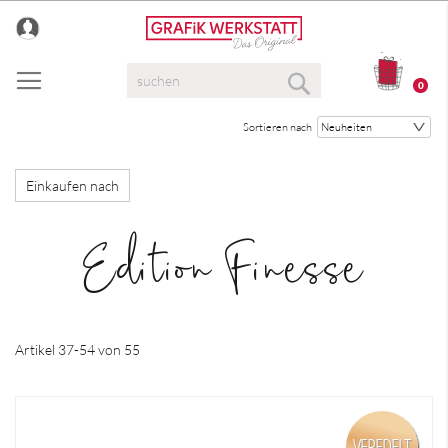
Direkt
zum
Inhalt
Suche
0
Suche
Sortieren nach
Einkaufen nach
Edition Finesse
Artikel
37
-
54
von
55
VEREDELT