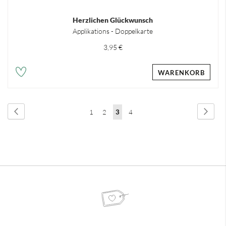
Herzlichen Glückwunsch
Applikations - Doppelkarte
3,95 €
WARENKORB
Seite
Seite
Zurück
Seite
Weit
Seite
Seite
Sie
Seite
1
2
3
4
lesen
gerade
Seite