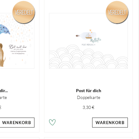
VEREDELT
VEREDELT
ir...
Post für dich
arte
Doppelkarte
€
3,30 €
WARENKORB
WARENKORB