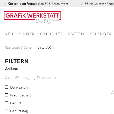
Kostenloser Versand
ab 50€ Bestellwert
5€ Newsletter Raba
Direkt
zum
Inhalt
NEU
KINDER-HIGHLIGHTS
KARTEN
KALENDER
Startseite
Serien
einzigARTig
FILTERN
Anlässe
Danksagung
A
Freundschaft
Geburt
Geburtstag