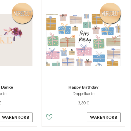
VEREDELT
VEREDELT
 Danke
Happy Birthday
arte
Doppelkarte
€
3,30 €
WARENKORB
WARENKORB