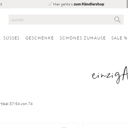
tt
Hier gehts's
zum Händlershop
Suc
Suche
SÜSSES
GESCHENKE
SCHÖNES ZUHAUSE
SALE %
einzig
rtikel
37
-
54
von
74