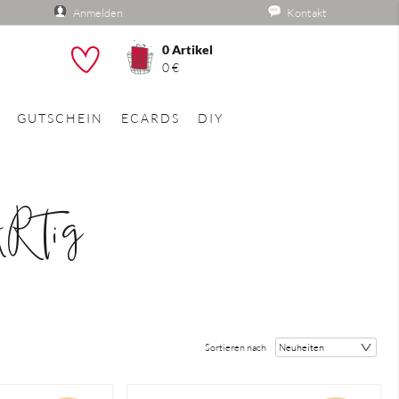
Anmelden
Kontakt
0
Artikel
he
0 €
GUTSCHEIN
ECARDS
DIY
ARTig
Sortieren nach