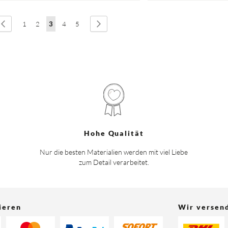
eite
Seite
Zurück
Seite
Seite
Sie lesen gerade Seite
Seite
Seite
Seite
Weiter
1
2
3
4
5
Hohe Qualität
Nur die besten Materialien werden mit viel Liebe
zum Detail verarbeitet.
ieren
Wir versen