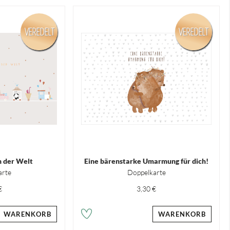
VEREDELT
VEREDELT
 der Welt
Eine bärenstarke Umarmung für dich!
arte
Doppelkarte
€
3,30 €
WARENKORB
WARENKORB