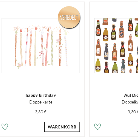
VEREDELT
happy birthday
Auf Di
Doppelkarte
Doppelk
3,30 €
3,30 
WARENKORB