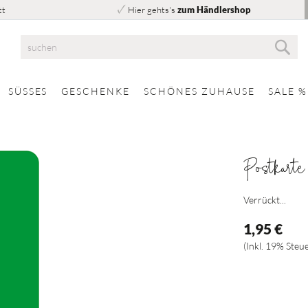
tt
Hier gehts's
zum Händlershop
Suc
Suche
SÜSSES
GESCHENKE
SCHÖNES ZUHAUSE
SALE %
Postkarte
Verrückt...
1,95 €
Inkl. 19% Steu