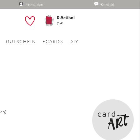
Anmelden
Kontakt
0
Artikel
he
0 €
GUTSCHEIN
ECARDS
DIY
ern