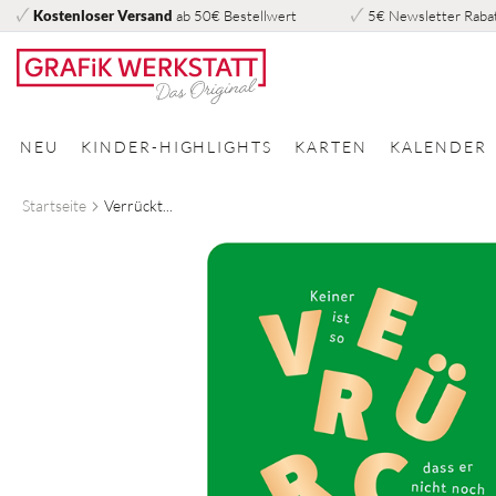
Kostenloser Versand
ab 50€ Bestellwert
5€ Newsletter Raba
Direkt
zum
Inhalt
NEU
KINDER-HIGHLIGHTS
KARTEN
KALENDER
Startseite
Verrückt...