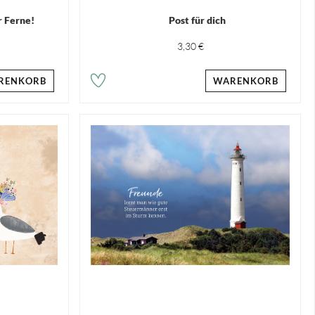
r Ferne!
Post für dich
3,30 €
RENKORB
WARENKORB