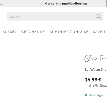
tt
Hier gehts's
zum Händlershop
Suc
Suche
SÜSSES
GESCHENKE
SCHÖNES ZUHAUSE
SALE %
Glas-Tri
Barfuß am Str
16,99 €
Inkl. 19% Steu
Auf Lager