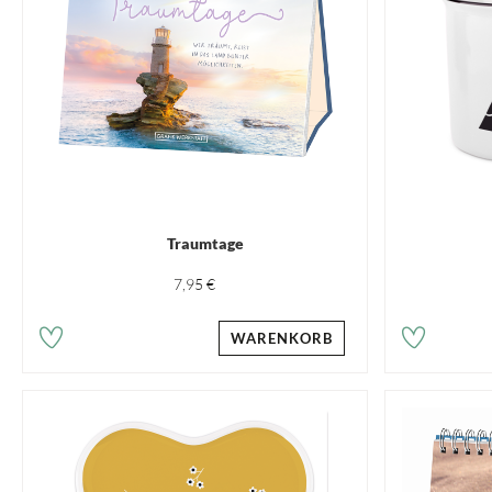
Traumtage
7,95 €
WARENKORB