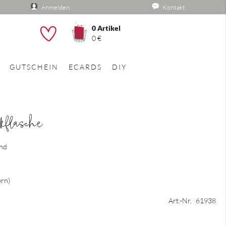
Anmelden
Kontakt
0
Artikel
he
0 €
GUTSCHEIN
ECARDS
DIY
nkflasche
and
ern
Art.-Nr.
61938