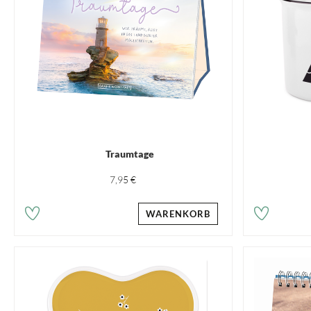
Traumtage
7,95 €
WARENKORB