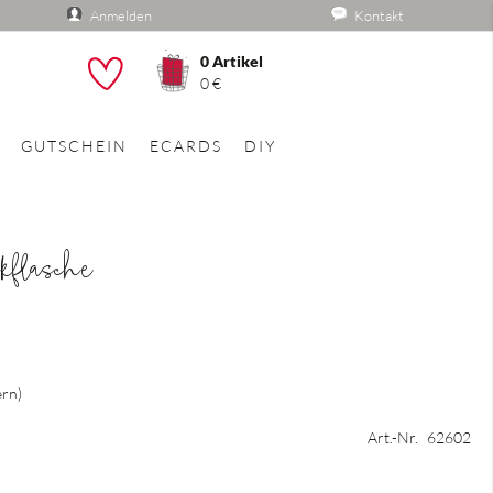
Anmelden
Kontakt
0
Artikel
he
0 €
GUTSCHEIN
ECARDS
DIY
nkflasche
ern
Art.-Nr.
62602