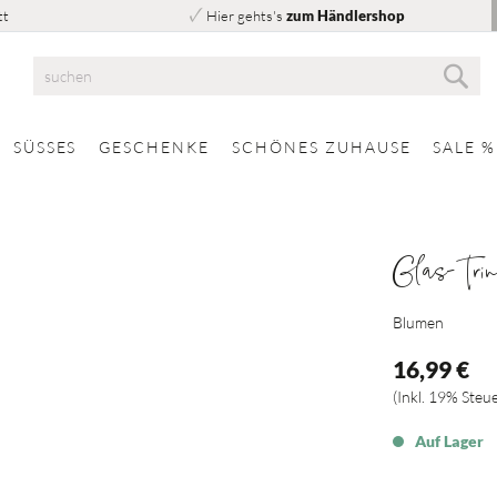
tt
Hier gehts's
zum Händlershop
Suc
Suche
SÜSSES
GESCHENKE
SCHÖNES ZUHAUSE
SALE %
Glas-Tri
Blumen
16,99 €
Inkl. 19% Steu
Auf Lager