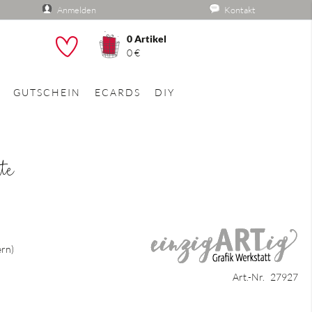
Anmelden
Kontakt
0
Artikel
he
0 €
GUTSCHEIN
ECARDS
DIY
rte
ern
Art.-Nr.
27927