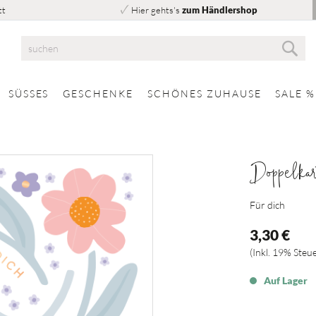
tt
Hier gehts's
zum Händlershop
Suc
Suche
SÜSSES
GESCHENKE
SCHÖNES ZUHAUSE
SALE %
Doppelka
Für dich
3,30 €
Inkl. 19% Steu
Auf Lager