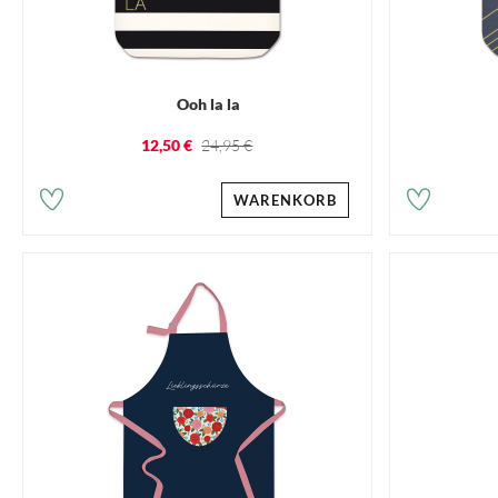
Ooh la la
12,50 €
24,95 €
WARENKORB