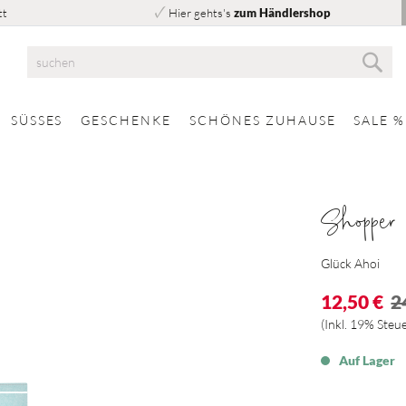
tt
Hier gehts's
zum Händlershop
Suc
Suche
SÜSSES
GESCHENKE
SCHÖNES ZUHAUSE
SALE %
Shopper
Glück Ahoi
12,50 €
2
Inkl. 19% Steu
Auf Lager