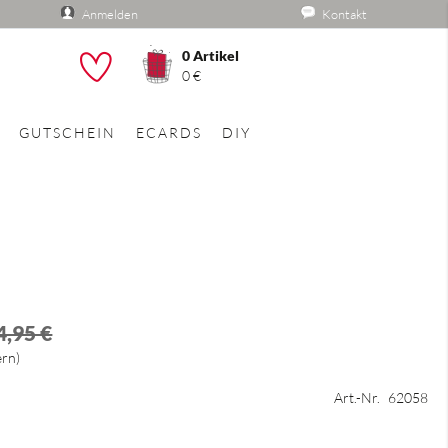
Anmelden
Kontakt
0
Artikel
he
0 €
GUTSCHEIN
ECARDS
DIY
4,95 €
ern
Art.-Nr.
62058