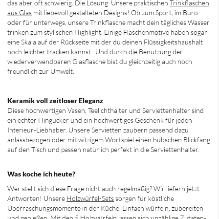
das aber oft schwierig. Die Lösung: Unsere praktischen
Trinkflaschen
aus Glas
mit liebevoll gestalteten Designs! Ob zum Sport, im Büro
oder für unterwegs, unsere Trinkflasche macht dein tägliches Wasser
trinken zum stylischen Highlight. Einige Flaschenmotive haben sogar
eine Skala auf der Rückseite mit der du deinen Flüssigkeitshaushalt
noch leichter tracken kannst. Und durch die Benutzung der
wiederverwendbaren Glasflasche bist du gleichzeitig auch noch
freundlich zur Umwelt.
Keramik voll zeitloser Eleganz
Diese hochwertigen
Vasen
,
Teelichthalter
und
Serviettenhalter
sind
ein echter Hingucker und ein hochwertiges Geschenk für jeden
Interieur-Liebhaber. Unsere
Servietten
zaubern passend dazu
anlassbezogen oder mit witzigem Wortspiel einen hübschen Blickfang
auf den Tisch und passen natürlich perfekt in die Serviettenhalter.
Was koche ich heute?
Wer stellt sich diese Frage nicht auch regelmäßig? Wir liefern jetzt
Antworten! Unsere
Holzwürfel-Sets
sorgen für köstliche
Überraschungsmomente in der Küche. Einfach würfeln, zubereiten
und genießen. Mit den 5 Holzwürfeln lassen sich unzählige Zutaten-