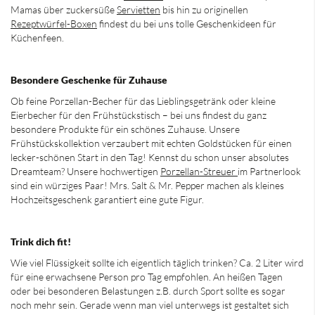
Mamas über zuckersüße
Servietten
bis hin zu originellen
Rezeptwürfel-Boxen
findest du bei uns tolle Geschenkideen für
Küchenfeen.
Besondere Geschenke für Zuhause
Ob feine Porzellan-Becher für das Lieblingsgetränk oder kleine
Eierbecher für den Frühstückstisch – bei uns findest du ganz
besondere Produkte für ein schönes Zuhause. Unsere
Frühstückskollektion verzaubert mit echten Goldstücken für einen
lecker-schönen Start in den Tag! Kennst du schon unser absolutes
Dreamteam? Unsere hochwertigen
Porzellan-Streuer
im Partnerlook
sind ein würziges Paar! Mrs. Salt & Mr. Pepper machen als kleines
Hochzeitsgeschenk garantiert eine gute Figur.
Trink dich fit!
Wie viel Flüssigkeit sollte ich eigentlich täglich trinken? Ca. 2 Liter wird
für eine erwachsene Person pro Tag empfohlen. An heißen Tagen
oder bei besonderen Belastungen z.B. durch Sport sollte es sogar
noch mehr sein. Gerade wenn man viel unterwegs ist gestaltet sich