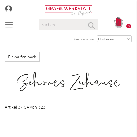
Direkt
zum
Inhalt
Suche
0
Suche
Sortieren nach
Einkaufen nach
Schönes Zuhause
Artikel
37
-
54
von
323