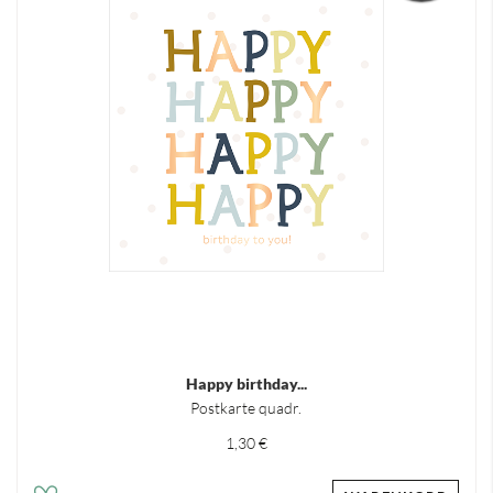
Happy birthday...
Postkarte quadr.
1,30 €