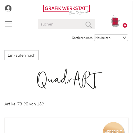
Direkt
zum
Inhalt
Suche
0
Suche
Sortieren nach
Einkaufen nach
QuadrART
Artikel
73
-
90
von
139
VEREDELT