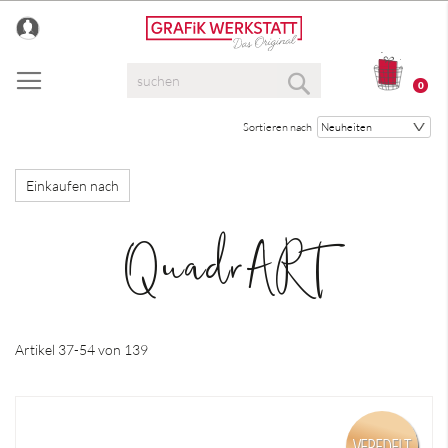
Direkt
zum
Inhalt
Suche
0
Suche
Sortieren nach
Einkaufen nach
QuadrART
Artikel
37
-
54
von
139
VEREDELT